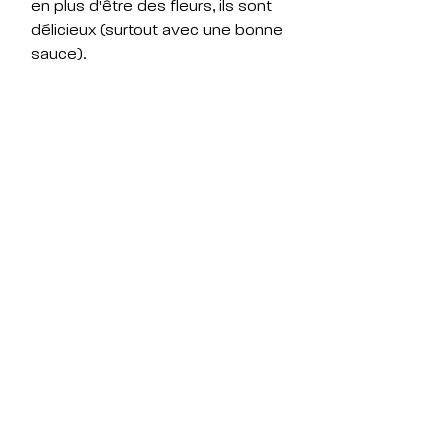
en plus d'être des fleurs, ils sont
délicieux (surtout avec une bonne
sauce).
infos
Acrylique
20x200 cm
tricotée en Europe