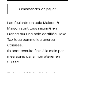
Commander et payer
Les foulards en soie Maison &
Maison sont tous imprimé en
France sur une soie certifiée Oeko-
Tex tous comme les encres
utilisées.
Ils sont ensuite finis à la main par
mes soins dans mon atelier en
Suisse.
Ce foulard à été créé dans le
cadre de l'exposition Turbo Jardin,
visible du 28.05 au 14.08 2026 au
Passage de 8 à Vevey.
Il se présente comme un plateau