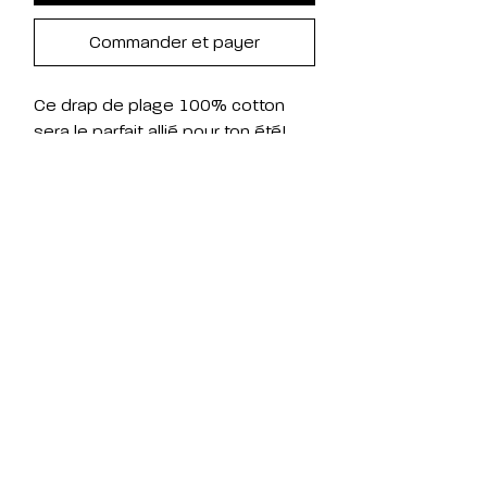
Commander et payer
Ce drap de plage 100% cotton
sera le parfait allié pour ton été!
Il ne prend pas beaucoup de place
une fois plié, il est doux et grâce
aux mailles fines du tricot qui le
rendent légèrement élastique et
résisitant il sèche vite au soleil.
De plus il se transformera en pareo
le plus classe de la plage quand tu
voudras aller acheter une glace.
informations
- 90 x 165 cm
- 100% cotton (donc facilement