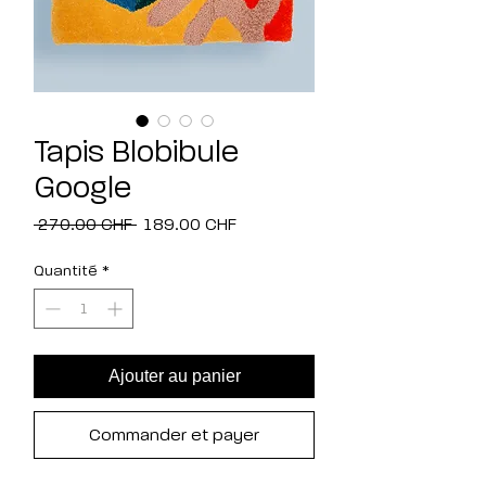
Tapis Blobibule
Google
Prix
Prix
 270.00 CHF 
189.00 CHF
original
promotionnel
Quantité
*
Ajouter au panier
Commander et payer