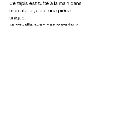
Ce tapis est tufté à la main dans
mon atelier, c'est une pièce
unique.
Je travaille avec des materiaux
suisse, naturel et de seconde
main. La laine est 100% mouton,
ce tapis resistera donc bien à la
vie et ne craint pas de se faire
marcher dessus.
Infos
Tufté main
100% laine de mouton (upcycling)
55x75 cm