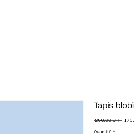
Tapis blo
Prix
 250.00 CHF 
175
origin
Quantité
*