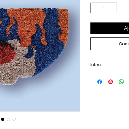
Aj
Comm
Infos
Tufté main
100% laine de mout
51x35 cm