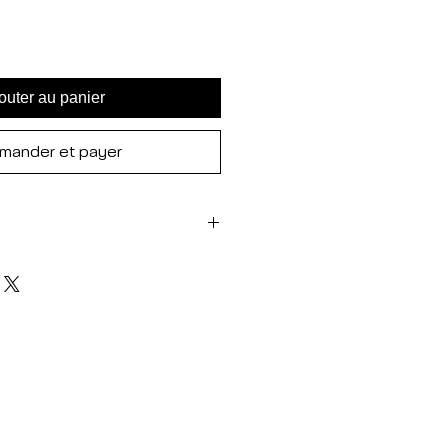
outer au panier
ander et payer
on (upcycling)